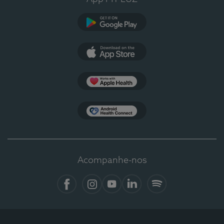
Google Play
App Store
Apple Health
Health Connect
Acompanhe-nos
Facebook
Instagram
YouTube
LinkedIn
Spotify