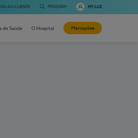
PESQUISA
OIO AO CLIENTE
MY LUZ
Marcações
a de Saúde
O Hospital