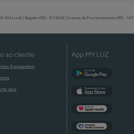
00-524 Loulé
| Registo ERS - E115543
| Licença de Funcionamento ERS - 167
o ao cliente
App MY LUZ
ntas frequentes
ctos
Google Play
cte-nos
App Store
Apple Health
Health Connect