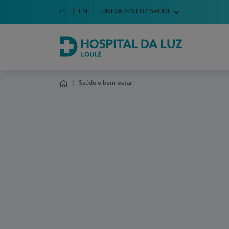
Idioma em Português
PT
English Language
EN
UNIDADES LUZ SAÚDE
Escolha o seu idioma
Hospital da Luz Loulé
Saúde e bem-estar
Homepage