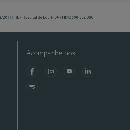
2/2011
| HL - Hospital de Loulé, SA
| NIPC 508 832 888
Acompanhe-nos
Facebook
Instagram
YouTube
LinkedIn
Spotify