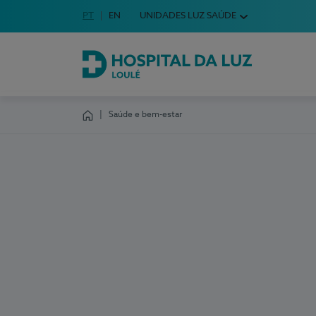
Idioma em Português
PT
English Language
EN
UNIDADES LUZ SAÚDE
Escolha o seu idioma
Hospital da Luz Loulé
Saúde e bem-estar
Homepage