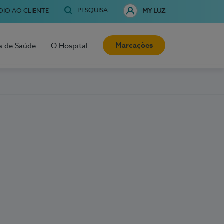
PESQUISA
OIO AO CLIENTE
MY LUZ
Marcações
a de Saúde
O Hospital