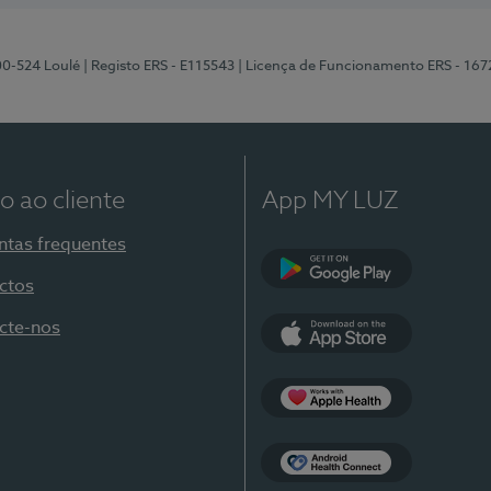
00-524 Loulé
| Registo ERS - E115543
| Licença de Funcionamento ERS - 167
o ao cliente
App MY LUZ
ntas frequentes
ctos
Google Play
cte-nos
App Store
Apple Health
Health Connect