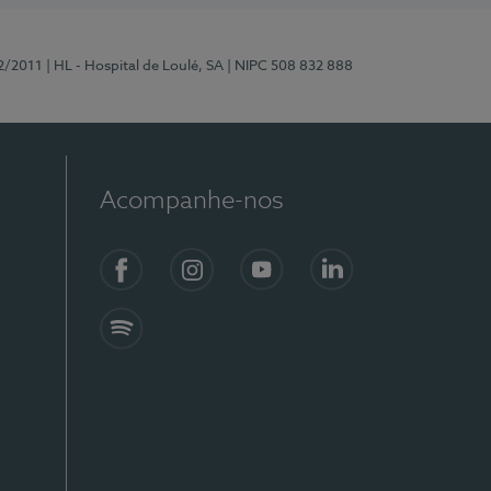
2/2011
| HL - Hospital de Loulé, SA
| NIPC 508 832 888
Acompanhe-nos
Facebook
Instagram
YouTube
LinkedIn
Spotify