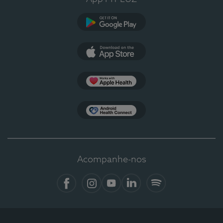
Google Play
App Store
Apple Health
Health Connect
Acompanhe-nos
Facebook
Instagram
YouTube
LinkedIn
Spotify