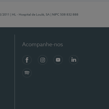
2/2011
| HL - Hospital de Loulé, SA
| NIPC 508 832 888
Acompanhe-nos
Facebook
Instagram
YouTube
LinkedIn
Spotify