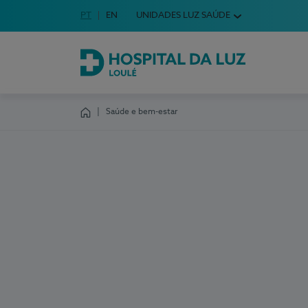
Idioma em Português
PT
English Language
EN
UNIDADES LUZ SAÚDE
Escolha o seu idioma
Hospital da Luz Loulé
Saúde e bem-estar
Homepage