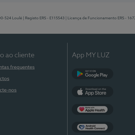
00-524 Loulé
| Registo ERS - E115543
| Licença de Funcionamento ERS - 167
o ao cliente
App MY LUZ
ntas frequentes
ctos
Google Play
cte-nos
App Store
Apple Health
Health Connect