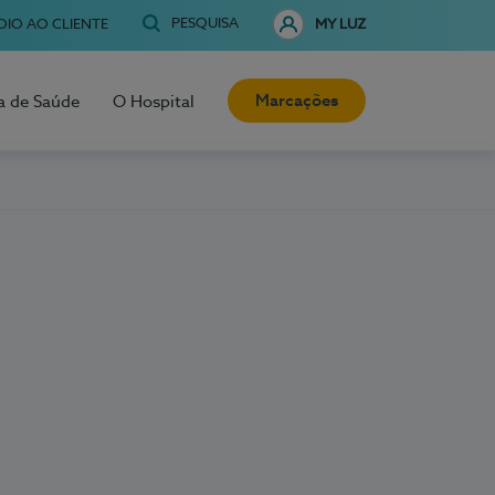
PESQUISA
OIO AO CLIENTE
MY LUZ
Marcações
a de Saúde
O Hospital