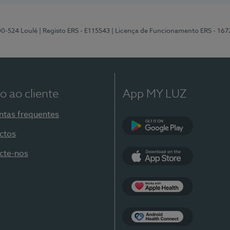
00-524 Loulé
| Registo ERS - E115543
| Licença de Funcionamento ERS - 167
o ao cliente
App MY LUZ
ntas frequentes
ctos
Google Play
cte-nos
App Store
Apple Health
Health Connect