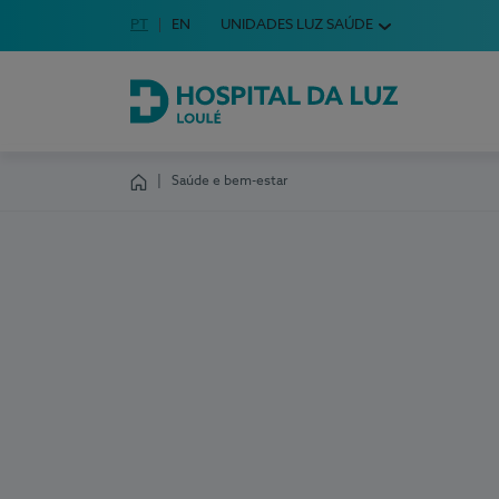
Idioma em Português
PT
English Language
EN
UNIDADES LUZ SAÚDE
Escolha o seu idioma
Hospital da Luz Loulé
Saúde e bem-estar
Homepage