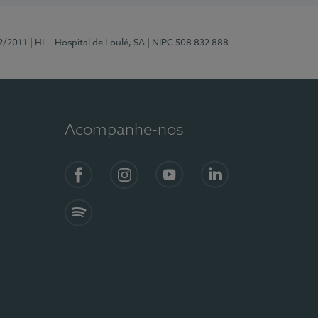
2/2011
| HL - Hospital de Loulé, SA
| NIPC 508 832 888
Acompanhe-nos
Facebook
Instagram
YouTube
LinkedIn
Spotify