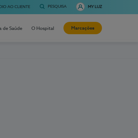
PESQUISA
OIO AO CLIENTE
MY LUZ
Marcações
a de Saúde
O Hospital