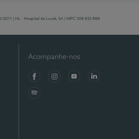
2/2011
| HL - Hospital de Loulé, SA
| NIPC 508 832 888
Acompanhe-nos
Facebook
Instagram
YouTube
LinkedIn
Spotify