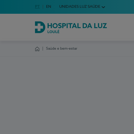
Idioma em Português
PT
English Language
EN
UNIDADES LUZ SAÚDE
Escolha o seu idioma
Hospital da Luz Loulé
Saúde e bem-estar
Homepage