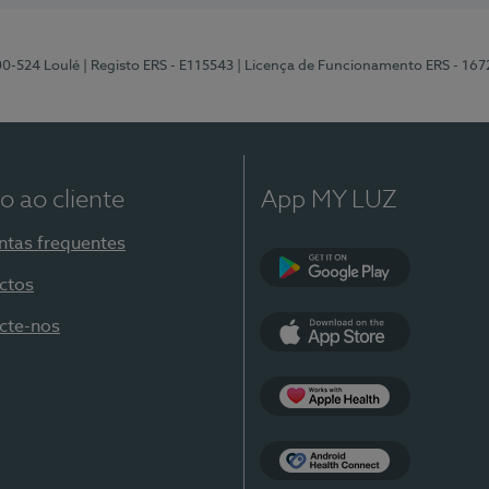
00-524 Loulé
| Registo ERS - E115543
| Licença de Funcionamento ERS - 167
o ao cliente
App MY LUZ
ntas frequentes
ctos
Google Play
cte-nos
App Store
Apple Health
Health Connect