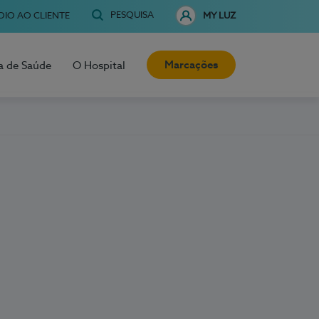
PESQUISA
OIO AO CLIENTE
MY LUZ
Marcações
a de Saúde
O Hospital