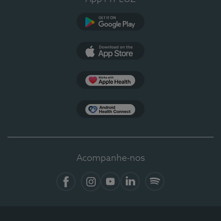
Google Play
App Store
Apple Health
Health Connect
Acompanhe-nos
Facebook
Instagram
YouTube
LinkedIn
Spotify