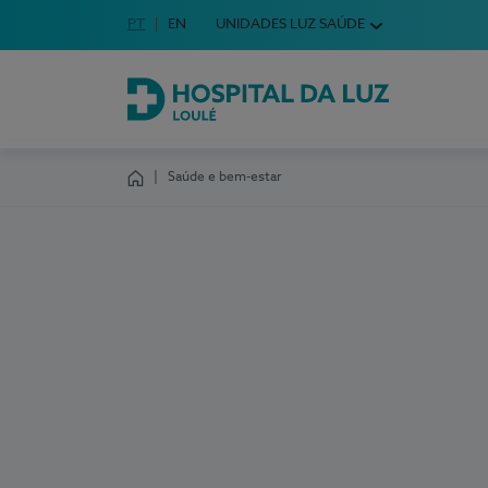
Idioma em Português
PT
English Language
EN
UNIDADES LUZ SAÚDE
Escolha o seu idioma
Hospital da Luz Loulé
Saúde e bem-estar
Homepage