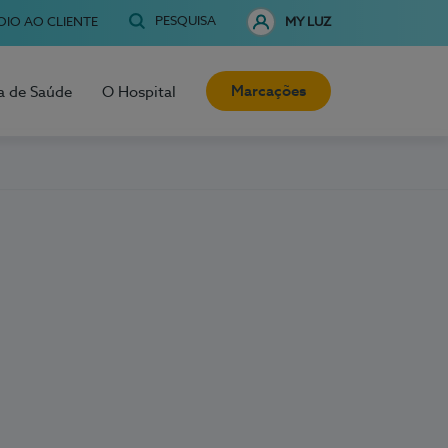
PESQUISA
OIO AO CLIENTE
MY LUZ
Marcações
a de Saúde
O Hospital