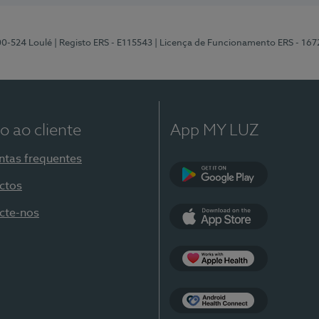
00-524 Loulé
| Registo ERS - E115543
| Licença de Funcionamento ERS - 167
o ao cliente
App MY LUZ
ntas frequentes
ctos
Google Play
cte-nos
App Store
Apple Health
Health Connect