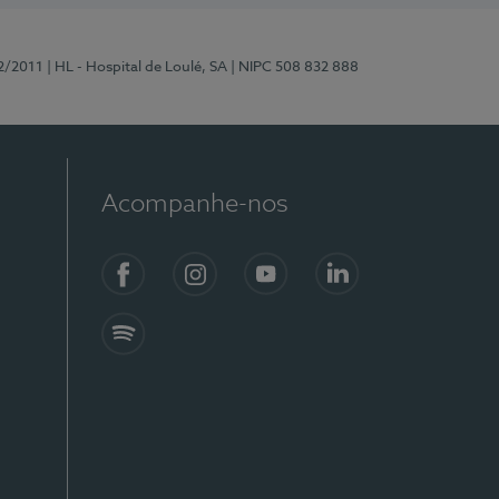
2/2011
| HL - Hospital de Loulé, SA
| NIPC 508 832 888
Acompanhe-nos
Facebook
Instagram
YouTube
LinkedIn
Spotify