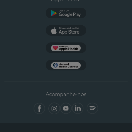
Google Play
App Store
Apple Health
Health Connect
Acompanhe-nos
Facebook
Instagram
YouTube
LinkedIn
Spotify