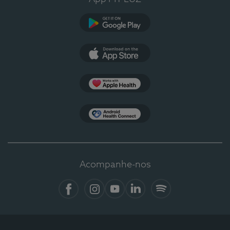
Google Play
App Store
Apple Health
Health Connect
Acompanhe-nos
Facebook
Instagram
YouTube
LinkedIn
Spotify