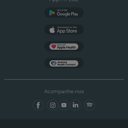
Google Play
App Store
Apple Health
Health Connect
Acompanhe-nos
Facebook
Instagram
YouTube
LinkedIn
Spotify