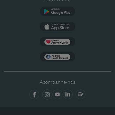
Google Play
App Store
Apple Health
Health Connect
Acompanhe-nos
Facebook
Instagram
YouTube
LinkedIn
Spotify