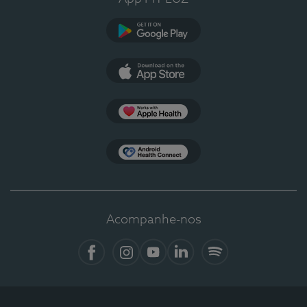
Google Play
App Store
Apple Health
Health Connect
Acompanhe-nos
Facebook
Instagram
YouTube
LinkedIn
Spotify