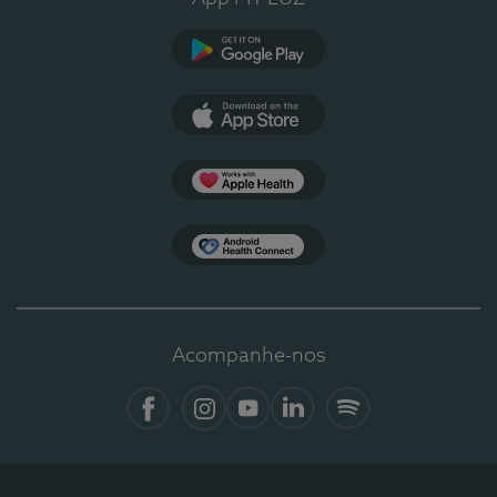
Google Play
App Store
Apple Health
Health Connect
Acompanhe-nos
Facebook
Instagram
YouTube
LinkedIn
Spotify