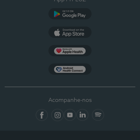
Google Play
App Store
Apple Health
Health Connect
Acompanhe-nos
Facebook
Instagram
YouTube
LinkedIn
Spotify