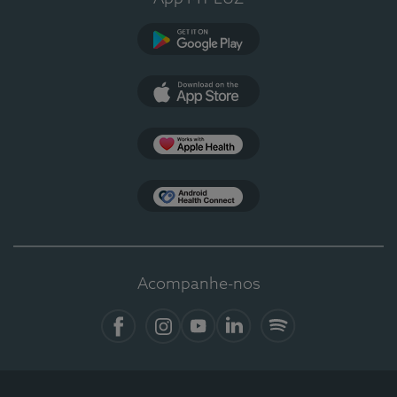
Google Play
App Store
Apple Health
Health Connect
Acompanhe-nos
Facebook
Instagram
YouTube
LinkedIn
Spotify