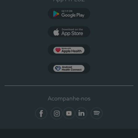
Google Play
App Store
Apple Health
Health Connect
Acompanhe-nos
Facebook
Instagram
YouTube
LinkedIn
Spotify