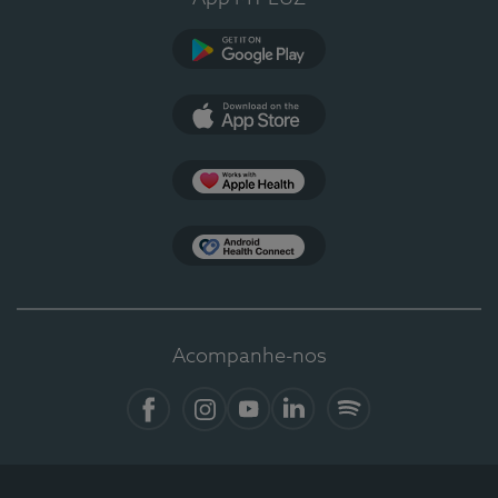
Google Play
App Store
Apple Health
Health Connect
Acompanhe-nos
Facebook
Instagram
YouTube
LinkedIn
Spotify