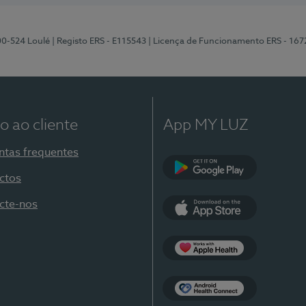
00-524 Loulé
| Registo ERS - E115543
| Licença de Funcionamento ERS - 167
o ao cliente
App MY LUZ
ntas frequentes
ctos
Google Play
cte-nos
App Store
Apple Health
Health Connect