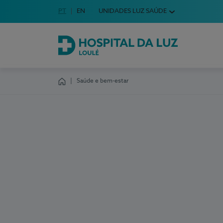
Idioma em Português
PT
English Language
EN
UNIDADES LUZ SAÚDE
Escolha o seu idioma
Hospital da Luz Loulé
Saúde e bem-estar
Homepage