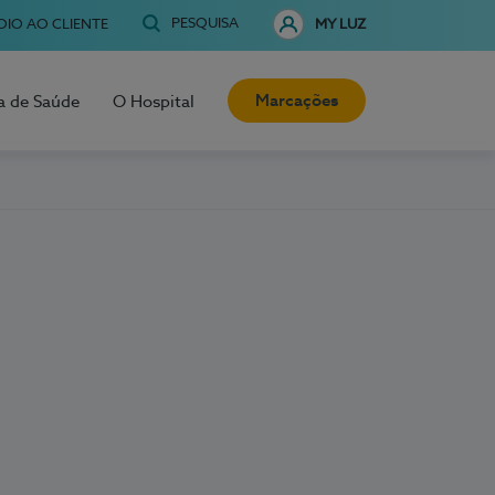
PESQUISA
OIO AO CLIENTE
MY LUZ
Marcações
a de Saúde
O Hospital