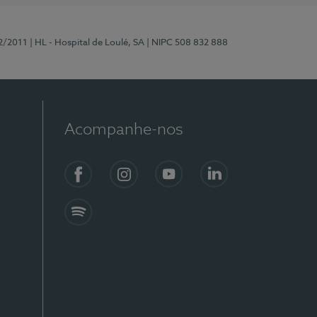
2/2011
| HL - Hospital de Loulé, SA
| NIPC 508 832 888
Acompanhe-nos
Facebook
Instagram
YouTube
LinkedIn
Spotify