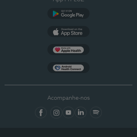
Google Play
App Store
Apple Health
Health Connect
Acompanhe-nos
Facebook
Instagram
YouTube
LinkedIn
Spotify