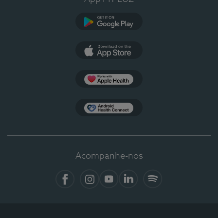
Google Play
App Store
Apple Health
Health Connect
Acompanhe-nos
Facebook
Instagram
YouTube
LinkedIn
Spotify