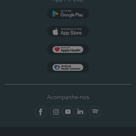
Google Play
App Store
Apple Health
Health Connect
Acompanhe-nos
Facebook
Instagram
YouTube
LinkedIn
Spotify