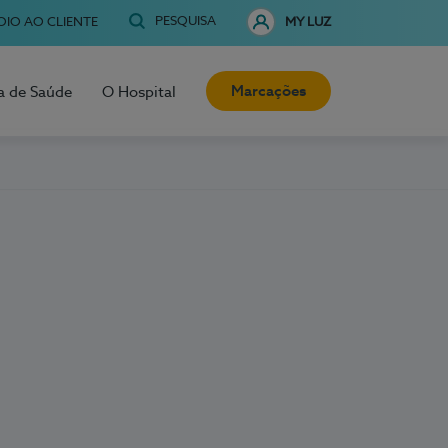
PESQUISA
OIO AO CLIENTE
MY LUZ
Marcações
a de Saúde
O Hospital