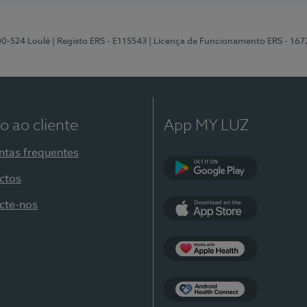
00-524 Loulé
| Registo ERS - E115543
| Licença de Funcionamento ERS - 167
o ao cliente
App MY LUZ
ntas frequentes
ctos
Google Play
cte-nos
App Store
Apple Health
Health Connect