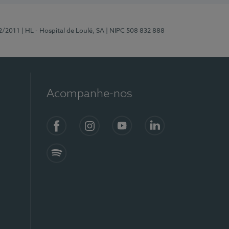
2/2011
| HL - Hospital de Loulé, SA
| NIPC 508 832 888
Acompanhe-nos
Facebook
Instagram
YouTube
LinkedIn
Spotify