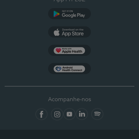
Google Play
App Store
Apple Health
Health Connect
Acompanhe-nos
Facebook
Instagram
YouTube
LinkedIn
Spotify