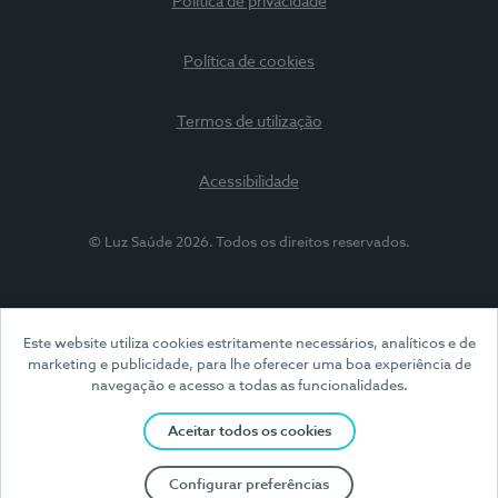
Política de privacidade
Política de cookies
Termos de utilização
Acessibilidade
© Luz Saúde 2026. Todos os direitos reservados.
Este website utiliza cookies estritamente necessários, analíticos e de
marketing e publicidade, para lhe oferecer uma boa experiência de
navegação e acesso a todas as funcionalidades.
Aceitar todos os cookies
Configurar preferências