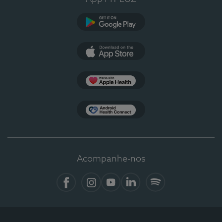
Google Play
App Store
Apple Health
Health Connect
Acompanhe-nos
Facebook
Instagram
YouTube
LinkedIn
Spotify