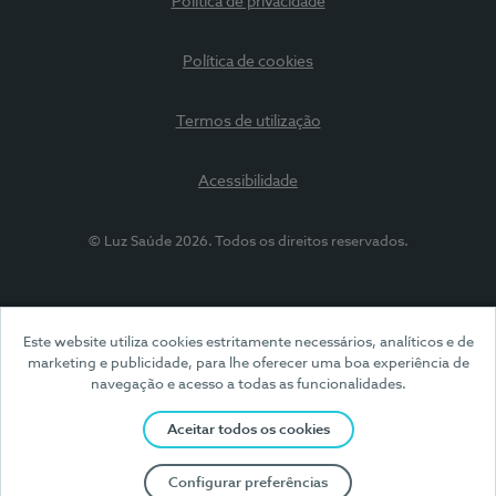
Política de privacidade
Política de cookies
Termos de utilização
Acessibilidade
© Luz Saúde 2026. Todos os direitos reservados.
Este website utiliza cookies estritamente necessários, analíticos e de
marketing e publicidade, para lhe oferecer uma boa experiência de
navegação e acesso a todas as funcionalidades.
Aceitar todos os cookies
Configurar preferências