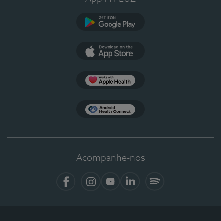
Google Play
App Store
Apple Health
Health Connect
Acompanhe-nos
Facebook
Instagram
YouTube
LinkedIn
Spotify