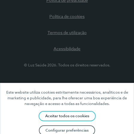
Política de privacidade
Política de cookies
Termos de utilização
Acessibilidade
© Luz Saúde 2026. Todos os direitos reservados.
Este website utiliza cookies estritamente necessários, analíticos e de
marketing e publicidade, para lhe oferecer uma boa experiência de
navegação e acesso a todas as funcionalidades.
Aceitar todos os cookies
Configurar preferências