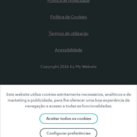
Política de privacidade
Política de Cookies
Termos de utilização
Acessibilidade
Copyright 2026 by My Website
Este website utiliza cookies estritamente necessários, analíticos e de
marketing e publicidade, para lhe oferecer uma boa experiência de
navegação e acesso a todas as funcionalidades.
Aceitar todos os cookies
Configurar preferências