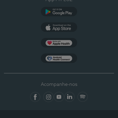
Google Play
App Store
Apple Health
Health Connect
Acompanhe-nos
Facebook
Instagram
YouTube
LinkedIn
Spotify