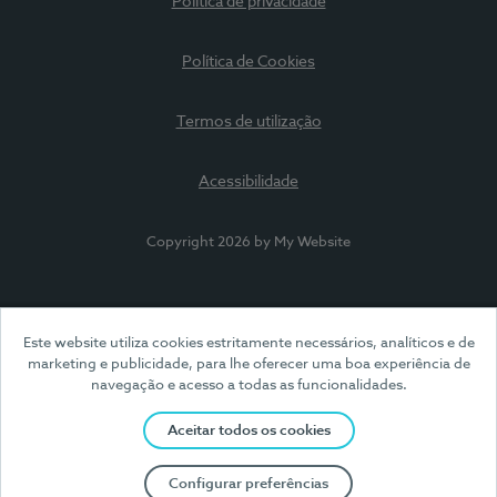
Política de privacidade
Política de Cookies
Termos de utilização
Acessibilidade
Copyright 2026 by My Website
Este website utiliza cookies estritamente necessários, analíticos e de
marketing e publicidade, para lhe oferecer uma boa experiência de
navegação e acesso a todas as funcionalidades.
Aceitar todos os cookies
Configurar preferências