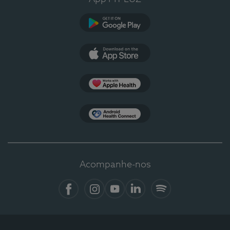
Google Play
App Store
Apple Health
Health Connect
Acompanhe-nos
Facebook
Instagram
YouTube
LinkedIn
Spotify