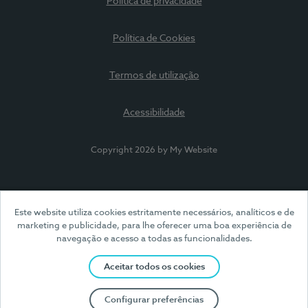
Política de privacidade
Política de Cookies
Termos de utilização
Acessibilidade
Copyright 2026 by My Website
Este website utiliza cookies estritamente necessários, analíticos e de
marketing e publicidade, para lhe oferecer uma boa experiência de
navegação e acesso a todas as funcionalidades.
Aceitar todos os cookies
Configurar preferências