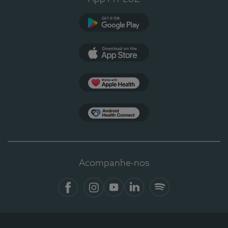
Google Play
App Store
Apple Health
Health Connect
Acompanhe-nos
Facebook
Instagram
YouTube
LinkedIn
Spotify