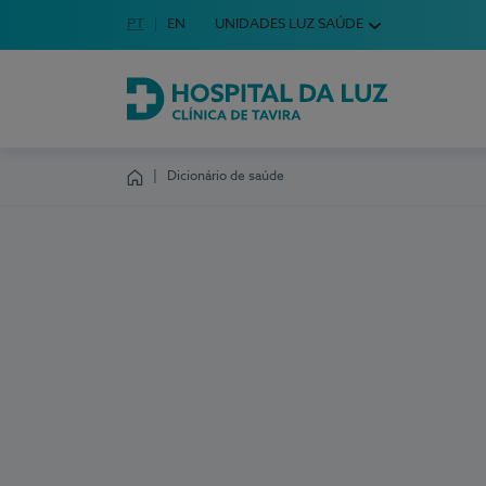
Idioma em Português
PT
English Language
EN
UNIDADES LUZ SAÚDE
Escolha o seu idioma
Hospital da Luz Clínica de Tavira
Dicionário de saúde
Homepage