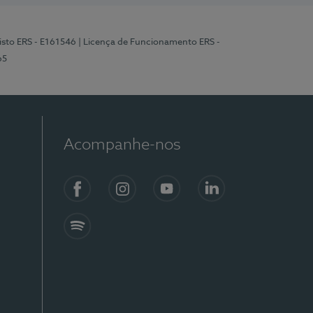
isto ERS - E161546
| Licença de Funcionamento ERS -
65
Acompanhe-nos
Facebook
Instagram
YouTube
LinkedIn
Spotify