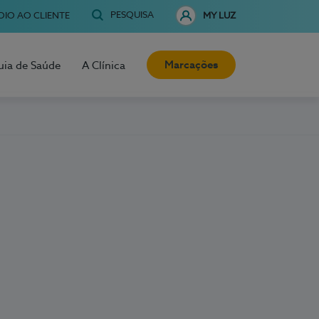
PESQUISA
OIO AO CLIENTE
MY LUZ
Marcações
uia de Saúde
A Clínica