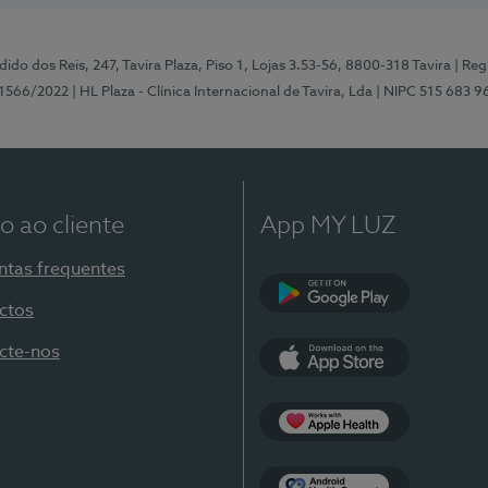
ido dos Reis, 247, Tavira Plaza, Piso 1, Lojas 3.53-56, 8800-318 Tavira
| Reg
1566/2022
| HL Plaza - Clínica Internacional de Tavira, Lda
| NIPC 515 683 9
o ao cliente
App MY LUZ
ntas frequentes
ctos
Google Play
cte-nos
App Store
Apple Health