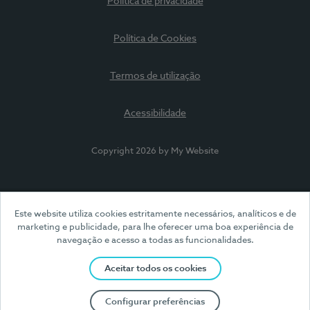
Política de privacidade
Política de Cookies
Termos de utilização
Acessibilidade
Copyright 2026 by My Website
Este website utiliza cookies estritamente necessários, analíticos e de
marketing e publicidade, para lhe oferecer uma boa experiência de
navegação e acesso a todas as funcionalidades.
Aceitar todos os cookies
Configurar preferências