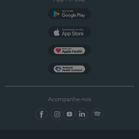
Google Play
App Store
Apple Health
Health Connect
Acompanhe-nos
Facebook
Instagram
YouTube
LinkedIn
Spotify