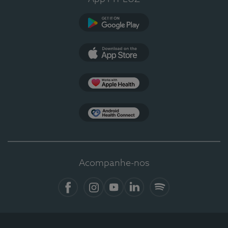
Google Play
App Store
Apple Health
Health Connect
Acompanhe-nos
Facebook
Instagram
YouTube
LinkedIn
Spotify