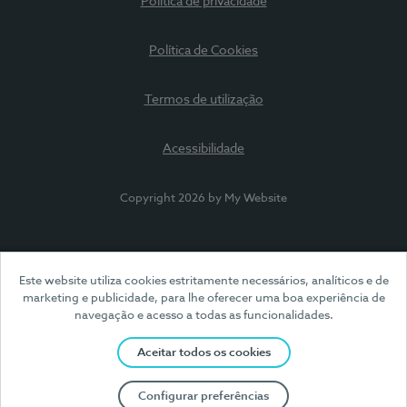
Política de privacidade
Política de Cookies
Termos de utilização
Acessibilidade
Copyright 2026 by My Website
Este website utiliza cookies estritamente necessários, analíticos e de
marketing e publicidade, para lhe oferecer uma boa experiência de
navegação e acesso a todas as funcionalidades.
Aceitar todos os cookies
Configurar preferências