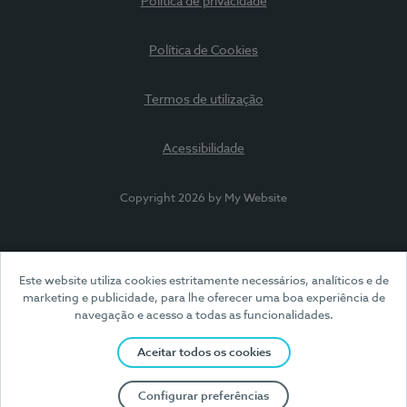
Política de privacidade
Política de Cookies
Termos de utilização
Acessibilidade
Copyright 2026 by My Website
Este website utiliza cookies estritamente necessários, analíticos e de
marketing e publicidade, para lhe oferecer uma boa experiência de
navegação e acesso a todas as funcionalidades.
Aceitar todos os cookies
Configurar preferências