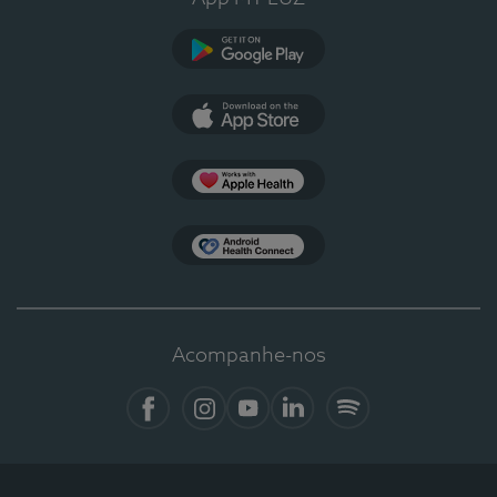
Google Play
App Store
Apple Health
Health Connect
Acompanhe-nos
Facebook
Instagram
YouTube
LinkedIn
Spotify