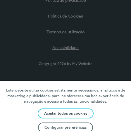
Política de privacidade
Política de Cookies
Termos de utilização
Acessibilidade
Copyright 2026 by My Website
Este website utiliza cookies estritamente necessários, analíticos e de
marketing e publicidade, para lhe oferecer uma boa experiência de
navegação e acesso a todas as funcionalidades.
Aceitar todos os cookies
Configurar preferências