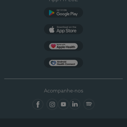
Google Play
App Store
Apple Health
Health Connect
Acompanhe-nos
Facebook
Instagram
YouTube
LinkedIn
Spotify