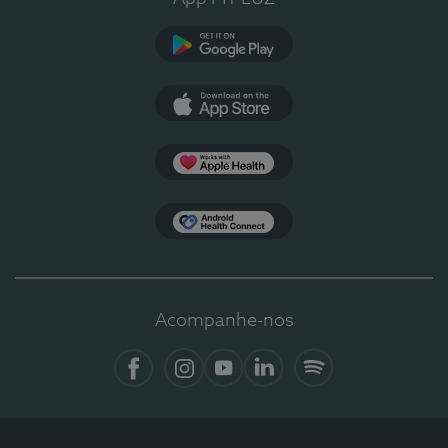
Google Play
App Store
Apple Health
Health Connect
Acompanhe-nos
Facebook
Instagram
YouTube
LinkedIn
Spotify