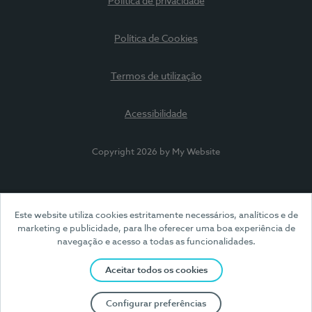
Política de privacidade
Política de Cookies
Termos de utilização
Acessibilidade
Copyright 2026 by My Website
Este website utiliza cookies estritamente necessários, analíticos e de
marketing e publicidade, para lhe oferecer uma boa experiência de
navegação e acesso a todas as funcionalidades.
Aceitar todos os cookies
Configurar preferências