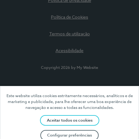
Política de privacidade
Política de Cookies
Termos de utilização
Acessibilidade
Copyright 2026 by My Website
Este website utiliza cookies estritamente necessários, analíticos e de
marketing e publicidade, para lhe oferecer uma boa experiência de
navegação e acesso a todas as funcionalidades.
Aceitar todos os cookies
Configurar preferências