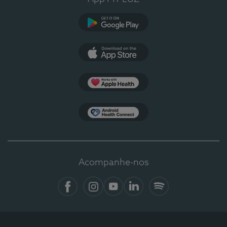
Google Play
App Store
Apple Health
Health Connect
Acompanhe-nos
Facebook
Instagram
YouTube
LinkedIn
Spotify