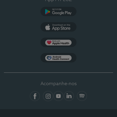
Google Play
App Store
Apple Health
Health Connect
Acompanhe-nos
Facebook
Instagram
YouTube
LinkedIn
Spotify