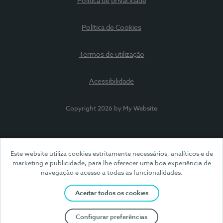
Política de privacidade
Política de Cookies
Termos de utilização
Acessibilidade
Copyright 2026 by My Website
Este website utiliza cookies estritamente necessários, analíticos e de
marketing e publicidade, para lhe oferecer uma boa experiência de
navegação e acesso a todas as funcionalidades.
Aceitar todos os cookies
Configurar preferências