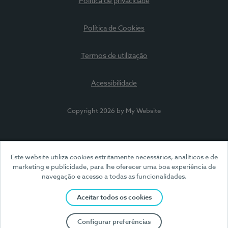
Política de privacidade
Política de Cookies
Termos de utilização
Acessibilidade
Copyright 2026 by My Website
Este website utiliza cookies estritamente necessários, analíticos e de
marketing e publicidade, para lhe oferecer uma boa experiência de
navegação e acesso a todas as funcionalidades.
Aceitar todos os cookies
Configurar preferências