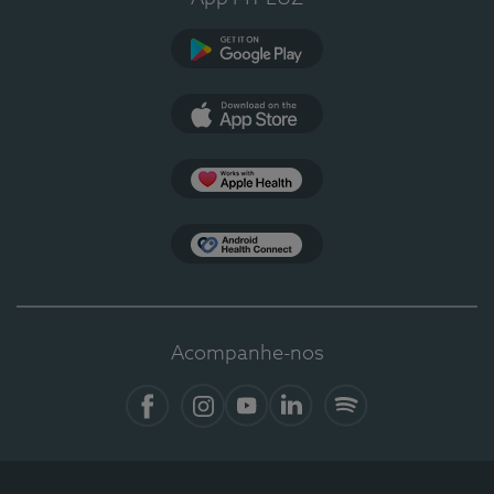
Google Play
App Store
Apple Health
Health Connect
Acompanhe-nos
Facebook
Instagram
YouTube
LinkedIn
Spotify