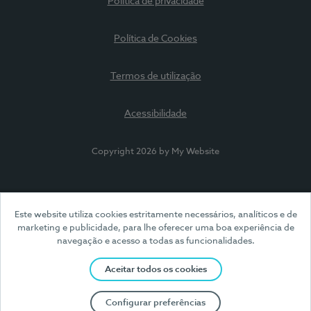
Política de privacidade
Política de Cookies
Termos de utilização
Acessibilidade
Copyright 2026 by My Website
Este website utiliza cookies estritamente necessários, analíticos e de
marketing e publicidade, para lhe oferecer uma boa experiência de
navegação e acesso a todas as funcionalidades.
Aceitar todos os cookies
Configurar preferências