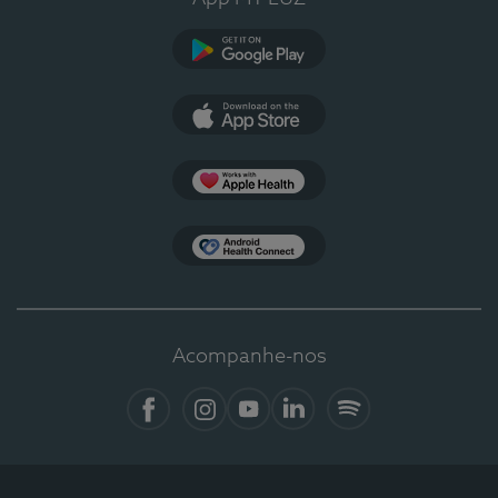
Google Play
App Store
Apple Health
Health Connect
Acompanhe-nos
Facebook
Instagram
YouTube
LinkedIn
Spotify