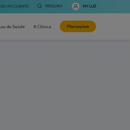
PESQUISA
OIO AO CLIENTE
MY LUZ
Marcações
uia de Saúde
A Clínica