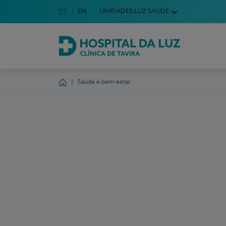
Idioma em Português
PT
English Language
EN
UNIDADES LUZ SAÚDE
Escolha o seu idioma
Hospital da Luz Clínica de Tavira
Saúde e bem-estar
Homepage