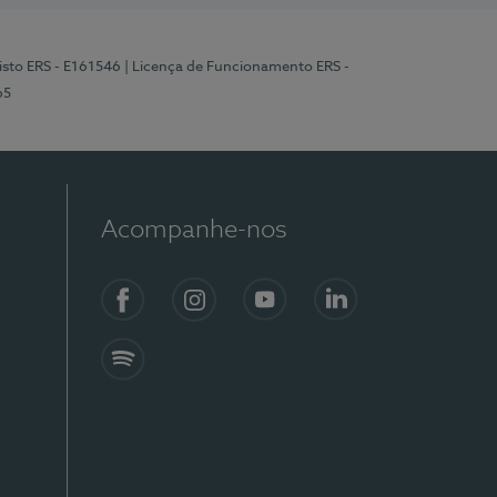
isto ERS - E161546
| Licença de Funcionamento ERS -
65
Acompanhe-nos
Facebook
Instagram
YouTube
LinkedIn
Spotify