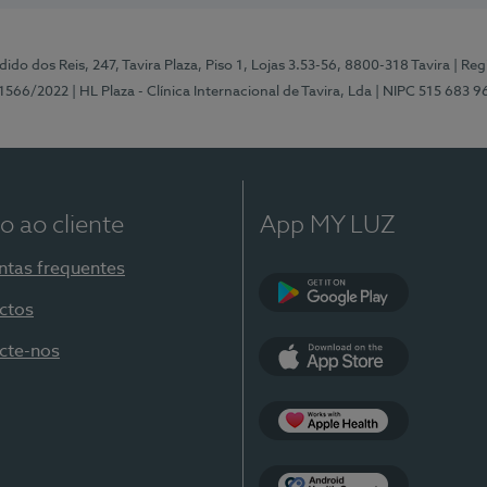
ido dos Reis, 247, Tavira Plaza, Piso 1, Lojas 3.53-56, 8800-318 Tavira
| Reg
1566/2022
| HL Plaza - Clínica Internacional de Tavira, Lda
| NIPC 515 683 9
o ao cliente
App MY LUZ
ntas frequentes
ctos
Google Play
cte-nos
App Store
Apple Health