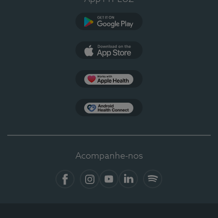
Google Play
App Store
Apple Health
Health Connect
Acompanhe-nos
Facebook
Instagram
YouTube
LinkedIn
Spotify