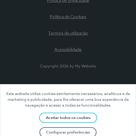
Política de privacidade
Política de Cookies
Termos de utilização
Acessibilidade
Copyright 2026 by My Website
Este website utiliza cookies estritamente necessários, analíticos e de
marketing e publicidade, para lhe oferecer uma boa experiência de
navegação e acesso a todas as funcionalidades.
Aceitar todos os cookies
Configurar preferências