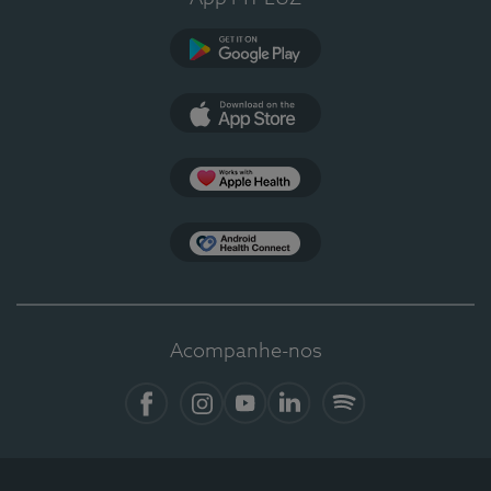
Google Play
App Store
Apple Health
Health Connect
Acompanhe-nos
Facebook
Instagram
YouTube
LinkedIn
Spotify