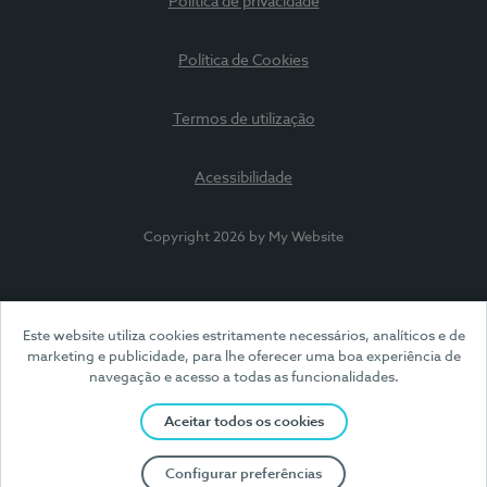
Política de privacidade
Política de Cookies
Termos de utilização
Acessibilidade
Copyright 2026 by My Website
Este website utiliza cookies estritamente necessários, analíticos e de
marketing e publicidade, para lhe oferecer uma boa experiência de
navegação e acesso a todas as funcionalidades.
Aceitar todos os cookies
Configurar preferências