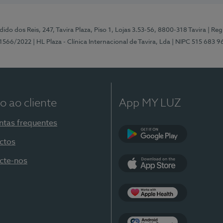
ido dos Reis, 247, Tavira Plaza, Piso 1, Lojas 3.53-56, 8800-318 Tavira
| Reg
1566/2022
| HL Plaza - Clínica Internacional de Tavira, Lda
| NIPC 515 683 9
o ao cliente
App MY LUZ
ntas frequentes
ctos
Google Play
cte-nos
App Store
Apple Health