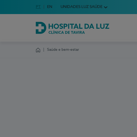
Idioma em Português
PT
English Language
EN
UNIDADES LUZ SAÚDE
Escolha o seu idioma
Hospital da Luz Clínica de Tavira
Saúde e bem-estar
Homepage