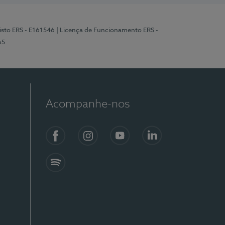
isto ERS - E161546
| Licença de Funcionamento ERS -
65
Acompanhe-nos
Facebook
Instagram
YouTube
LinkedIn
Spotify