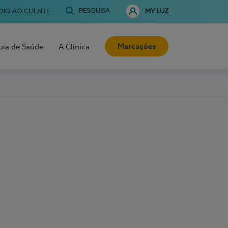
PESQUISA
OIO AO CLIENTE
MY LUZ
Marcações
uia de Saúde
A Clínica