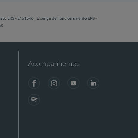
isto ERS - E161546
| Licença de Funcionamento ERS -
65
Acompanhe-nos
Facebook
Instagram
YouTube
LinkedIn
Spotify