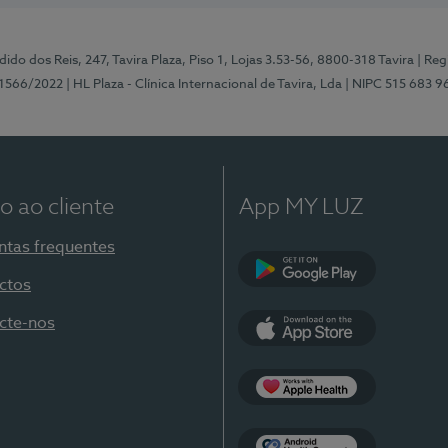
ido dos Reis, 247, Tavira Plaza, Piso 1, Lojas 3.53-56, 8800-318 Tavira
| Reg
1566/2022
| HL Plaza - Clínica Internacional de Tavira, Lda
| NIPC 515 683 9
o ao cliente
App MY LUZ
ntas frequentes
ctos
Google Play
cte-nos
App Store
Apple Health