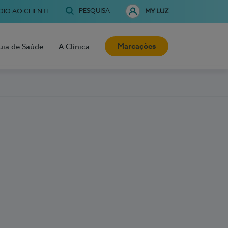
PESQUISA
OIO AO CLIENTE
MY LUZ
Marcações
uia de Saúde
A Clínica