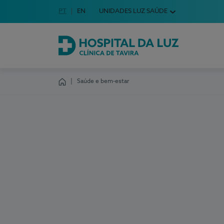
Idioma em Português
PT
English Language
EN
UNIDADES LUZ SAÚDE
Escolha o seu idioma
Hospital da Luz Clínica de Tavira
Saúde e bem-estar
Homepage