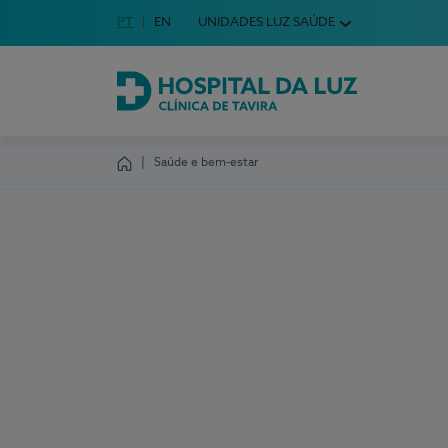
Idioma em Português
PT
English Language
EN
UNIDADES LUZ SAÚDE
Escolha o seu idioma
Hospital da Luz Clínica de Tavira
Saúde e bem-estar
Homepage