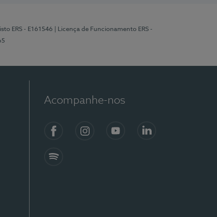
isto ERS - E161546
| Licença de Funcionamento ERS -
65
Acompanhe-nos
Facebook
Instagram
YouTube
LinkedIn
Spotify