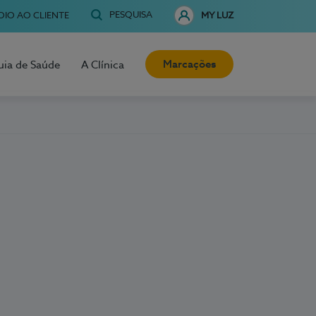
PESQUISA
OIO AO CLIENTE
MY LUZ
Marcações
uia de Saúde
A Clínica