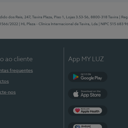
ido dos Reis, 247, Tavira Plaza, Piso 1, Lojas 3.53-56, 8800-318 Tavira
| Reg
1566/2022
| HL Plaza - Clínica Internacional de Tavira, Lda
| NIPC 515 683 9
o ao cliente
App MY LUZ
ntas frequentes
ctos
Google Play
cte-nos
App Store
Apple Health