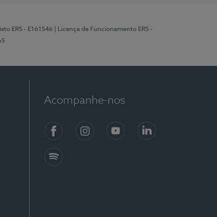
isto ERS - E161546
| Licença de Funcionamento ERS -
65
Acompanhe-nos
Facebook
Instagram
YouTube
LinkedIn
Spotify