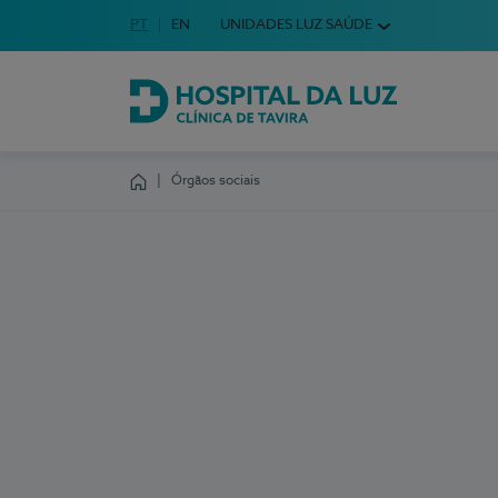
Idioma em Português
PT
English Language
EN
UNIDADES LUZ SAÚDE
Escolha o seu idioma
Hospital da Luz Clínica de Tavira
Órgãos sociais
Homepage