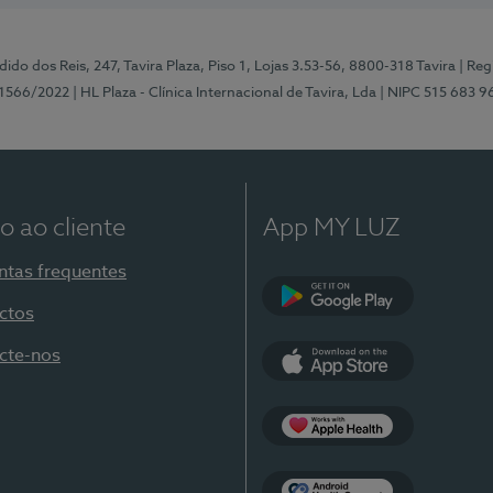
ido dos Reis, 247, Tavira Plaza, Piso 1, Lojas 3.53-56, 8800-318 Tavira
| Reg
1566/2022
| HL Plaza - Clínica Internacional de Tavira, Lda
| NIPC 515 683 9
o ao cliente
App MY LUZ
ntas frequentes
ctos
Google Play
cte-nos
App Store
Apple Health