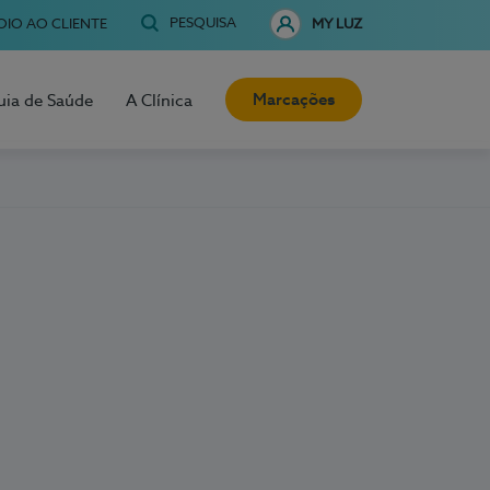
PESQUISA
OIO AO CLIENTE
MY LUZ
Marcações
uia de Saúde
A Clínica