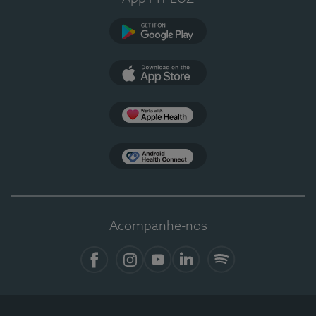
Google Play
App Store
Apple Health
Health Connect
Acompanhe-nos
Facebook
Instagram
YouTube
LinkedIn
Spotify