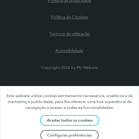
Política de privacidade
Política de Cookies
Termos de utilização
Acessibilidade
Copyright 2026 by My Website
Este website utiliza cookies estritamente necessários, analíticos e de
marketing e publicidade, para lhe oferecer uma boa experiência de
navegação e acesso a todas as funcionalidades.
Aceitar todos os cookies
Configurar preferências