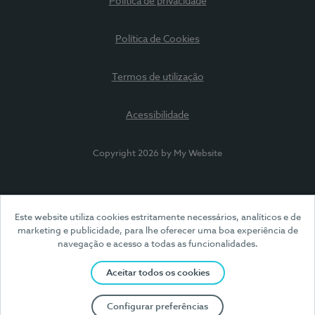
Política de privacidade
Política de Cookies
Termos de utilização
Acessibilidade
Copyright 2026 by My Website
Este website utiliza cookies estritamente necessários, analíticos e de
marketing e publicidade, para lhe oferecer uma boa experiência de
navegação e acesso a todas as funcionalidades.
Aceitar todos os cookies
Configurar preferências