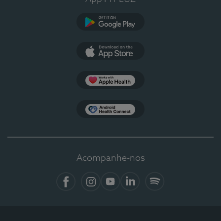
Google Play
App Store
Apple Health
Health Connect
Acompanhe-nos
Facebook
Instagram
YouTube
LinkedIn
Spotify