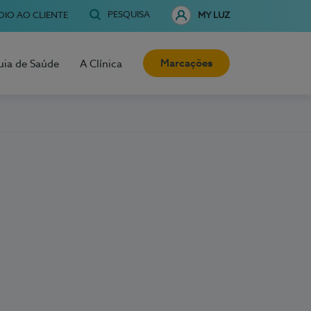
PESQUISA
OIO AO CLIENTE
MY LUZ
Marcações
uia de Saúde
A Clínica