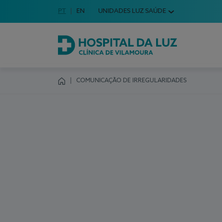
Idioma em Português
PT
English Language
EN
UNIDADES LUZ SAÚDE
Escolha o seu idioma
Hospital da Luz Clínica de Vilamoura
COMUNICAÇÃO DE IRREGULARIDADES
Homepage