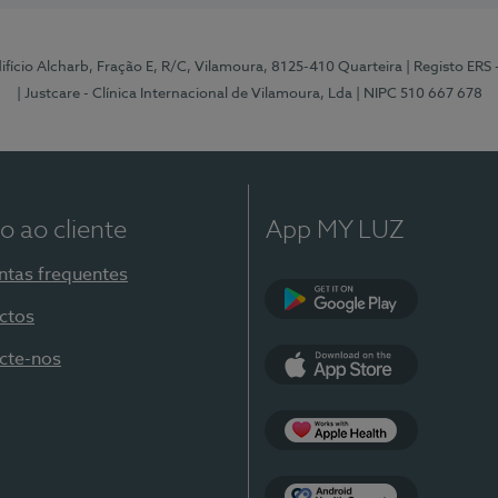
Edifício Alcharb, Fração E, R/C, Vilamoura, 8125-410 Quarteira
| Registo ERS
| Justcare - Clínica Internacional de Vilamoura, Lda
| NIPC 510 667 678
o ao cliente
App MY LUZ
ntas frequentes
ctos
Google Play
cte-nos
App Store
Apple Health